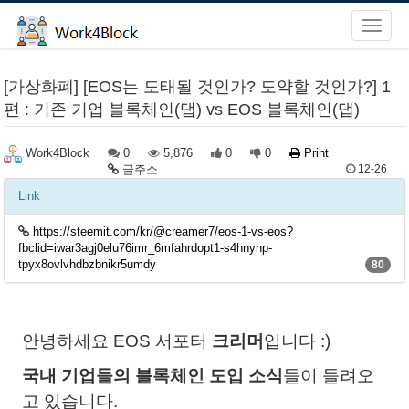
[가상화폐] [EOS는 도태될 것인가? 도약할 것인가?] 1
편 : 기존 기업 블록체인(댑) vs EOS 블록체인(댑)
0
5,876
0
0
Print
Work4Block
글주소
12-26
Link
https://steemit.com/kr/@creamer7/eos-1-vs-eos?
fbclid=iwar3agj0elu76imr_6mfahrdopt1-s4hnyhp-
tpyx8ovlvhdbzbnikr5umdy
80
안녕하세요 EOS 서포터
크리머
입니다 :)
국내 기업들의 블록체인 도입 소식
들이 들려오
고 있습니다.