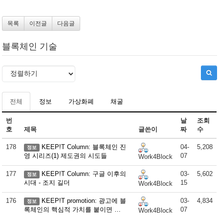
목록
이전글
다음글
블록체인 기술
전체
정보
가상화폐
채굴
번
날
조회
호
제목
글쓴이
짜
수
178
KEEP!T Column: 블록체인 진
04-
5,208
정보
영 시리즈(1) 제도권의 시도들
07
Work4Block
177
KEEP!T Column: 구글 이후의
03-
5,602
정보
시대 - 조지 길더
15
Work4Block
176
KEEP!T promotion: 광고에 블
03-
4,834
정보
록체인의 핵심적 가치를 붙이면 …
07
Work4Block