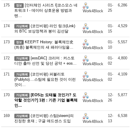
175
[인터체인 시리즈 I]코스모스 네
01-
6,286
정보
트워크 I - 데이터 상호운용 방법과
25
Work4Block
텐…
174
(코인비평) 라인 링크(Link)
01-
4,529
가상화폐
의 BTC 보상정책과 봉이 김선달
15
Work4Block
173
KEEP!T History: 블록체인史
01-
5,557
정보
(최종) 블록체인의 새 패러다임을…
10
Work4Block
172
[eosDAC] 크리머 : 커스토
01-
4,800
가상화폐
디안 출마 선언 및 당선 공약 + eos…
02
Work4Block
171
(코인비평) 퍼블리토
01-
4,109
가상화폐
(Publyto)....스팀에 필요한 것이 이런
02
Work4Block
것이…
170
[EOS는 도태될 것인가? 도
12-
5,877
가상화폐
약할 것인가?] 1편 : 기존 기업 블록체
26
Work4Block
인…
169
(코인비평) 스팀(steem)의
12-
6,538
가상화폐
진정한 호재 ; 구글 애드센스 도입
13
Work4Block