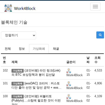
블록체인 기술
전체
정보
가상화폐
채굴
번
날
조회
호
제목
글쓴이
짜
수
102
(코인비평) 라인 링크(Link)
01-
4,533
가상화폐
의 BTC 보상정책과 봉이 김선달
15
Work4Block
101
[eosDAC] 크리머 : 커스토
01-
4,806
가상화폐
디안 출마 선언 및 당선 공약 + eos…
02
Work4Block
100
(코인비평) 퍼블리토
01-
4,109
가상화폐
(Publyto)....스팀에 필요한 것이 이런
02
Work4Block
것이…