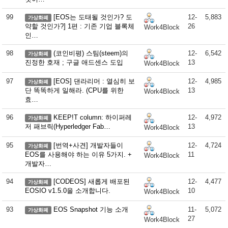
99
[EOS는 도태될 것인가? 도
12-
5,883
가상화폐
약할 것인가?] 1편 : 기존 기업 블록체
26
Work4Block
인…
98
(코인비평) 스팀(steem)의
12-
6,542
가상화폐
진정한 호재 ; 구글 애드센스 도입
13
Work4Block
97
[EOS] 댄라리머 : 열심히 보
12-
4,985
가상화폐
단 똑똑하게 일해라. (CPU를 위한
13
Work4Block
효…
96
KEEP!T column: 하이퍼레
12-
4,972
가상화폐
저 패브릭(Hyperledger Fab…
13
Work4Block
95
[번역+사견] 개발자들이
12-
4,724
가상화폐
EOS를 사용해야 하는 이유 5가지. +
11
Work4Block
개발자…
94
[CODEOS] 새롭게 배포된
12-
4,477
가상화폐
EOSIO v1.5.0을 소개합니다.
10
Work4Block
93
EOS Snapshot 기능 소개
11-
5,072
가상화폐
27
Work4Block