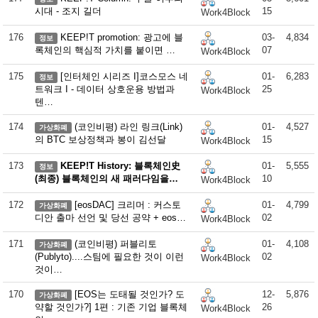
시대 - 조지 길더
15
Work4Block
176
KEEP!T promotion: 광고에 블
03-
4,834
정보
록체인의 핵심적 가치를 붙이면 …
07
Work4Block
175
[인터체인 시리즈 I]코스모스 네
01-
6,283
정보
트워크 I - 데이터 상호운용 방법과
25
Work4Block
텐…
174
(코인비평) 라인 링크(Link)
01-
4,527
가상화폐
의 BTC 보상정책과 봉이 김선달
15
Work4Block
173
KEEP!T History: 블록체인史
01-
5,555
정보
(최종) 블록체인의 새 패러다임을…
10
Work4Block
172
[eosDAC] 크리머 : 커스토
01-
4,799
가상화폐
디안 출마 선언 및 당선 공약 + eos…
02
Work4Block
171
(코인비평) 퍼블리토
01-
4,108
가상화폐
(Publyto)....스팀에 필요한 것이 이런
02
Work4Block
것이…
170
[EOS는 도태될 것인가? 도
12-
5,876
가상화폐
약할 것인가?] 1편 : 기존 기업 블록체
26
Work4Block