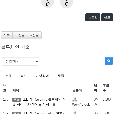
스크랩
신고
목록
이전글
다음글
블록체인 기술
전체
정보
가상화폐
채굴
번
날
조회
호
제목
글쓴이
짜
수
178
KEEP!T Column: 블록체인 진
04-
5,208
정보
영 시리즈(1) 제도권의 시도들
07
Work4Block
177
KEEP!T Column: 구글 이후의
03-
5,601
정보