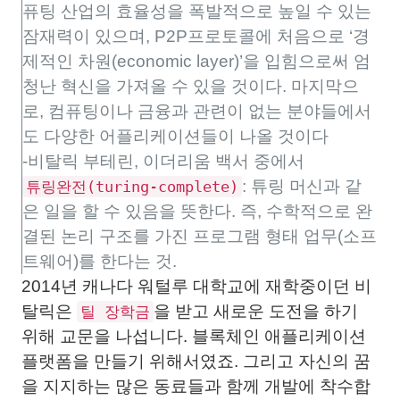
퓨팅 산업의 효율성을 폭발적으로 높일 수 있는
잠재력이 있으며, P2P프로토콜에 처음으로 ‘경
제적인 차원(economic layer)’을 입힘으로써 엄
청난 혁신을 가져올 수 있을 것이다. 마지막으
로, 컴퓨팅이나 금융과 관련이 없는 분야들에서
도 다양한 어플리케이션들이 나올 것이다
-비탈릭 부테린, 이더리움 백서 중에서
: 튜링 머신과 같
튜링완전(turing-complete)
은 일을 할 수 있음을 뜻한다. 즉, 수학적으로 완
결된 논리 구조를 가진 프로그램 형태 업무(소프
트웨어)를 한다는 것.
2014년 캐나다 워털루 대학교에 재학중이던 비
탈릭은
을 받고 새로운 도전을 하기
틸 장학금
위해 교문을 나섭니다. 블록체인 애플리케이션
플랫폼을 만들기 위해서였죠. 그리고 자신의 꿈
을 지지하는 많은 동료들과 함께 개발에 착수합