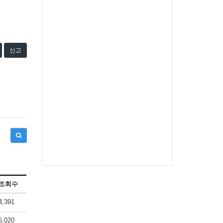
신고
조회수
4,391
6,020