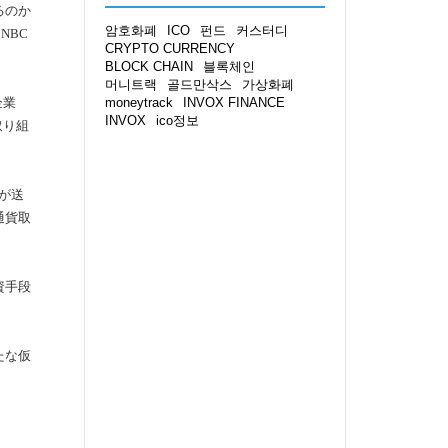
るのか
암호화폐
ICO
펀드
커스터디
NBC
CRYPTO CURRENCY
BLOCK CHAIN
블록체인
머니트랙
골드만삭스
가상화폐
企業
moneytrack
INVOX FINANCE
INVOX
ico정보
取り組
ーが送
通貨取
資手段
たな仮