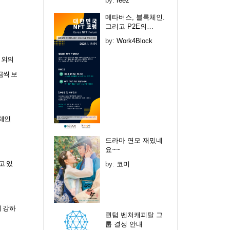
by:
reez
메타버스, 블록체인.
그리고 P2E의…
by:
Work4Block
이외의
금씩 보
록체인
드라마 연모 재밌네
요~~
고 있
by:
코미
 강하
퀀텀 벤처캐피탈 그
룹 결성 안내