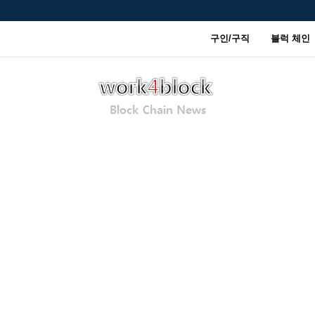
구인/구직
블럭 체인