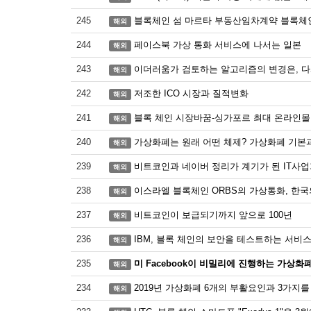
245
블록체인 섬 마르타 부동산임차계약 블록체
해외
244
페이스북 가상 통화 서비스에 나서는 일본
해외
243
이더러움가 검토하는 알고리즘의 변경은, 다
해외
242
저조한 ICO 시장과 질적변화
해외
241
블록 체인 시장바꿈-싱가포르 최대 온라인몰
해외
240
가상화폐는 원래 어떤 체제? 가상화폐 기본과
해외
239
비트코인과 네이버 정리가 계기가 된 IT사업가
해외
238
이스라엘 블록체인 ORBS의 가상통화, 한국
해외
237
비트코인이 보급되기까지 앞으로 100년
해외
236
IBM, 블록 체인의 보안을 테스트하는 서비
해외
235
미 Facebook이 비밀리에 진행하는 가상화
해외
234
2019년 가상화폐 6개의 부활요인과 3가지
해외