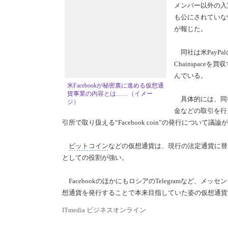
メンバー以外の入
も公にされていな
が報じた。
同社は米PayPa
Chainspac
んでいる。
米Facebookが秘密裏に進める仮想通
貨事業の内容とは……（イメー
具体的には、同
ジ）
金などの取引を行
引所で取り扱える“Facebook coin”の発行について
ビットコイン
などの仮想通貨は、現行の法定通貨に替
としての役割が強い。
FacebookのほかにもロシアのTelegramなど
想通貨を発行することで本来目指していた姿の仮想通貨
ITmedia ビジネスオンライン