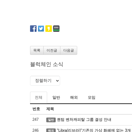
목록
이전글
다음글
블럭체인 소식
전체
일반
해외
모임
번호
제목
247
퀀텀 벤처캐피탈 그룹 결성 안내
일반
246
"Libra(리브라)"기존의 가상 화폐에 없는 3개
해외