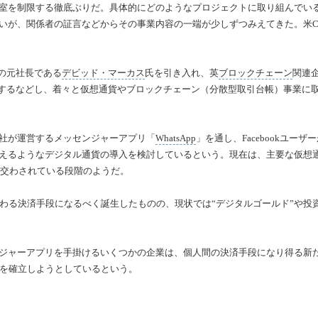
室を制限する徹底ぶりだ。具体的にどのようなプロジェクトに取り組んでい
いが、関係者の証言などからその事業内容の一端が少しずつみえてきた。米C
lの元社長である
デビッド・マーカス
氏を引き入れ、英
ブロックチェーン
関連
eを買収するなどし、着々と仮想通貨やブロックチェーン（分散型取引台帳）事業に
社が運営するメッセンジャーアプリ「
WhatsApp
」を通し、Facebookユーザ
えるようなデジタル通貨の導入を検討しているという。現在は、主要な仮想
議論が交わされている段階のようだ。
わる決済手段になるべく誕生したものの、現状では“デジタルゴールド”や投
、メッセンジャーアプリを手掛けるいくつかの企業は、個人間の決済手段になり得る新
を確立しようとしているという。