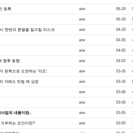
인 등록
arie
06-28
arie
06-28
시 한번의 분열을 일으킬 리스크
arie
04-20
arie
04-05
arie
04-05
 향후 동향.
arie
04-02
 문학으로 도전하는 '각오'.
arie
03-26
의 거래소 빗썸 에 상장
arie
03-26
arie
03-06
스
arie
03-06
폐사업의 내용이란..
arie
03-05
를 거부하는 요인이란?
arie
03-05