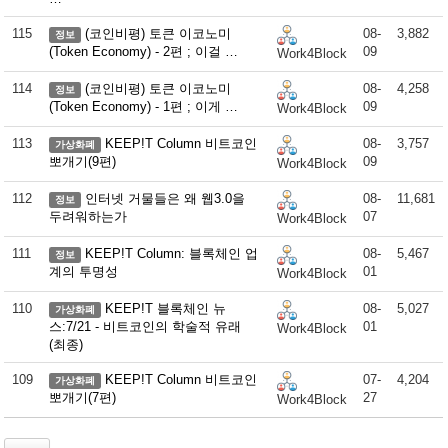
115
(코인비평) 토큰 이코노미
08-
3,882
정보
(Token Economy) - 2편 ; 이걸 …
09
Work4Block
114
(코인비평) 토큰 이코노미
08-
4,258
정보
(Token Economy) - 1편 ; 이게 …
09
Work4Block
113
KEEP!T Column 비트코인
08-
3,757
가상화폐
뽀개기(9편)
09
Work4Block
112
인터넷 거물들은 왜 웹3.0을
08-
11,681
정보
두려워하는가
07
Work4Block
111
KEEP!T Column: 블록체인 업
08-
5,467
정보
계의 투명성
01
Work4Block
110
KEEP!T 블록체인 뉴
08-
5,027
가상화폐
스:7/21 - 비트코인의 학술적 유래
01
Work4Block
(최종)
109
KEEP!T Column 비트코인
07-
4,204
가상화폐
뽀개기(7편)
27
Work4Block