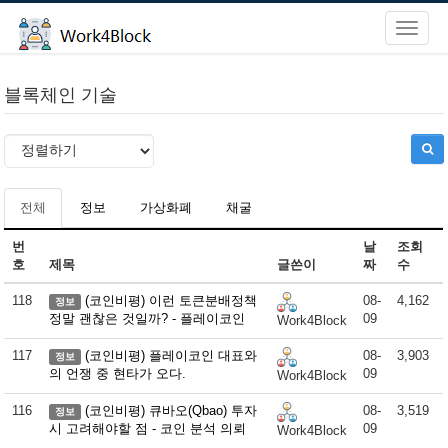
블록체인 기술
전체
정보
가상화폐
채굴
번
날
조회
호
제목
글쓴이
짜
수
118
(코인비평) 이런 토큰분배정책
08-
4,162
정보
정말 괜찮은 것일까? - 플레이코인
09
Work4Block
117
(코인비평) 플레이코인 대표와
08-
3,903
정보
의 언쟁 중 현타가 오다.
09
Work4Block
116
(코인비평) 큐바오(Qbao) 투자
08-
3,519
정보
시 고려해야할 점 - 코인 분석 의뢰
09
Work4Block
…