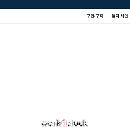
구인/구직
블럭 체인