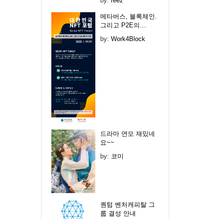
by:
reez
메타버스, 블록체인.
그리고 P2E의…
by:
Work4Block
드라마 연모 재밌네
요~~
by:
코미
퀀텀 벤처캐피탈 그
룹 결성 안내