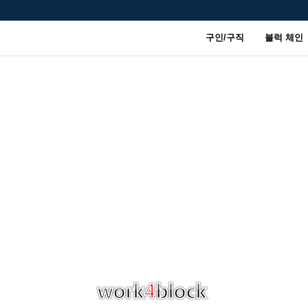
구인/구직
블럭 체인