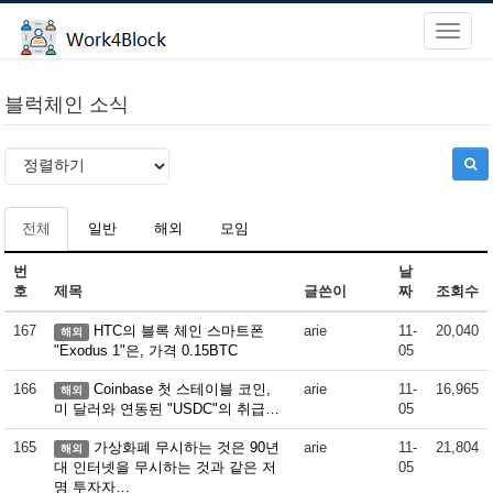
블럭체인 소식
전체
일반
해외
모임
번
날
호
제목
글쓴이
짜
조회수
167
HTC의 블록 체인 스마트폰
arie
11-
20,040
해외
"Exodus 1"은, 가격 0.15BTC
05
166
Coinbase 첫 스테이블 코인,
arie
11-
16,965
해외
미 달러와 연동된 "USDC"의 취급…
05
165
가상화폐 무시하는 것은 90년
arie
11-
21,804
해외
대 인터넷을 무시하는 것과 같은 저
05
명 투자자…