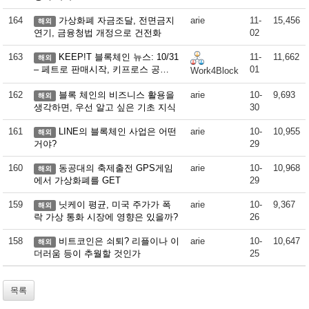
164
가상화폐 자금조달, 전면금지
arie
11-
15,456
해외
연기, 금융청법 개정으로 건전화
02
163
KEEP!T 블록체인 뉴스: 10/31
11-
11,662
해외
– 페트로 판매시작, 키프로스 공…
01
Work4Block
162
블록 체인의 비즈니스 활용을
arie
10-
9,693
해외
생각하면, 우선 알고 싶은 기초 지식
30
161
LINE의 블록체인 사업은 어떤
arie
10-
10,955
해외
거야?
29
160
동공대의 축제출전 GPS게임
arie
10-
10,968
해외
에서 가상화폐를 GET
29
159
닛케이 평균, 미국 주가가 폭
arie
10-
9,367
해외
락 가상 통화 시장에 영향은 있을까?
26
158
비트코인은 쇠퇴? 리플이나 이
arie
10-
10,647
해외
더러움 등이 추월할 것인가
25
목록