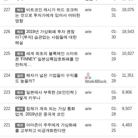
227
비트코인 캐시가 하드 포크하
arie
01-
18,075
해외
는 것으로 투자가에게 있어서 어떠한
31
영향
226
2019년 가상화폐 투자 괜찮
arie
01-
18,543
해외
아? (투자) 습관없는 사람들에 대한
30
해설
225
세계 최초의 블록체인 스마트
arie
01-
10,827
해외
폰 'FINNEY' 일본상륙암호화폐를 안
29
전하게…
224
해자가 넓은 기업들이 수익률
01-
11,351
일반
도 높을까?
28
Work4Block
223
일본에서 부족한 (보안인력 )
arie
01-
9,906
해외
어떻게 키우나
28
222
침체가 계속 되는 가상 통화
arie
01-
9,507
해외
업계. 2019년은 중국계 코인
28
221
아마존이 주주에게 가상화폐
arie
01-
4,483
해외
를 교부하고 비공개화한다면
25