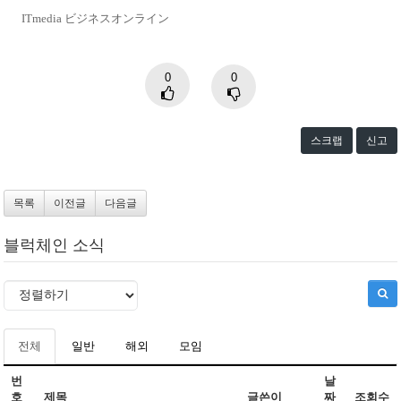
ITmedia ビジネスオンライン
0
0
스크랩
신고
목록
이전글
다음글
블럭체인 소식
전체
일반
해외
모임
번
날
호
제목
글쓴이
짜
조회수