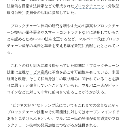
法整備を目指す法律家などで形成された
ブロックチェーン
（分散型
取引台帳）委員会の活動に参加していた。
ブロックチェーン技術の研究を増やすための議案やブロックチェ
ーン技術が電子署名やスマートコントラクトなどに適用しているこ
とを認めるためE-SIGH法を改正するなど、マルバニー氏はブロック
チェーン産業の成長と革新を支える草案策定に貢献したとされてい
る。
これらの取り組みに取り掛かっていた時期に「ブロックチェーン
技術は金融
サービス産業
に革命を起こす可能性を有している。米国
経済と政府、そして私自身はこの取り組みに関われていることを誇
りに思う」と発言していたことなどからも、マルバニー氏がビット
コインなどに対して非常に前向きであることがうかがえる。
“ビジネス好き”なトランプ氏についてもこれまでの発言などから
ブロックチェーン技術やその可能性に対してはオープンマインドで
あると見受けられるといい、マルバニー氏の登用が仮想通貨やブロ
ックチェーン技術の発展加速につながるか注目される。