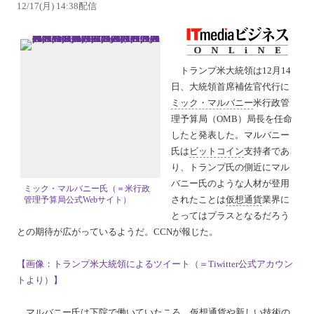
12/17(月) 14:38配信
トランプ米大統領は12月14
日、大統領首席補佐官代行に
ミック・マルバニー
米行政管
理予算局（OMB）局長を任命
したと発表した。マルバニー
氏は
ビットコイン
支持者であ
り、トランプ氏の側近にマル
バニー氏のような人材が登用
ミック・マルバニー氏（＝米行政
されたことは
仮想通貨
業界に
管理予算局公式Webサイト）
とってはプラスとなるだろう
との期待が広がっているようだ。CCNが報じた。
【画像：トランプ米大統領によるツイート（＝Tiwitter公式アカウン
トより）】
マルバニー氏は下院で働いていたころ、仮想通貨や新しい技術の