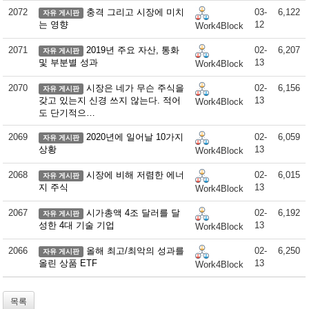
2072
충격 그리고 시장에 미치
03-
6,122
자유 게시판
는 영향
12
Work4Block
2071
2019년 주요 자산, 통화
02-
6,207
자유 게시판
및 부분별 성과
13
Work4Block
2070
시장은 네가 무슨 주식을
02-
6,156
자유 게시판
갖고 있는지 신경 쓰지 않는다. 적어
13
Work4Block
도 단기적으…
2069
2020년에 일어날 10가지
02-
6,059
자유 게시판
상황
13
Work4Block
2068
시장에 비해 저렴한 에너
02-
6,015
자유 게시판
지 주식
13
Work4Block
2067
시가총액 4조 달러를 달
02-
6,192
자유 게시판
성한 4대 기술 기업
13
Work4Block
2066
올해 최고/최악의 성과를
02-
6,250
자유 게시판
올린 상품 ETF
13
Work4Block
목록