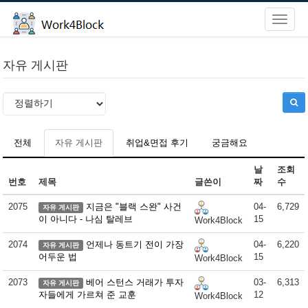
자유 게시판
전체
자유 게시판
취업&면접 후기
궁금해요
날
조회
번호
제목
글쓴이
짜
수
2075
지금은 "블랙 스완" 사건
04-
6,729
자유 게시판
이 아니다 - 나심 탈레브
15
Work4Block
2074
언제나 동트기 전이 가장
04-
6,220
자유 게시판
어두운 법
15
Work4Block
2073
베어 스턴스 거래가 투자
03-
6,313
자유 게시판
자들에게 가르쳐 준 교훈
12
Work4Block